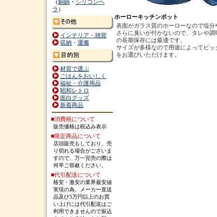
（
銅鍋
・
シリコンヘ
ラ
）
ホーローキッチンポット
表面がガラス質のホーローなので塩分
さらに臭いが付かないので、タレや調
インテリア・雑貨
の長期保存には最適です。
収納
・
運搬
サイズが多様なので用途によってピッ
をお選びいただけます。
材質で選ぶ
ごはんをおいしく
福祉・介護用品
昭和レトロ
面白グッズ
新着商品
■消費税について
販売価格は税込み表示
■限定商品について
店頭販売もしており、売
り切れる場合がございま
すので、万一完売の際は
何卒ご容赦ください。
■代引配送について
格安・激安の業界最安値
実現の為、メーカー直送
品及び3万円以上のお買
い上げには代引配送はご
利用できませんので振込