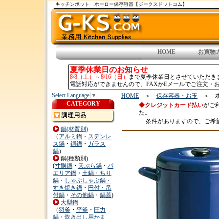
キッチンポット ホーロー保存容器【ジークスドットコム】
HOME
お買物
夏季休業日のお知らせ
8/8（土）～8/16（日）
まで夏季休業日とさせていただき
電話対応ができませんので、FAXかEメールでご注文・お
Select Language
▼
HOME
＞
保存容器・お玉
＞
CATEGORY
◆クレジットカード払い
がご
た。
条件がありますので、ご希
鍋(材質別)
（
アルミ鍋
・
ステンレ
ス鍋
・
銅鍋
・
ガラス
鍋
）
鍋(種類別)
(
寸胴鍋
・
天ぷら鍋
・
パ
エリア鍋
・
土鍋・ちり
鍋
・
しゃぶしゃぶ鍋・
すき焼き鍋
・
円付・吊
付鍋
・
その他鍋
・
鍋蓋
)
大型鍋
（
羽釜
・
平釜
・
圧力
鍋
・
炊き出し用かま