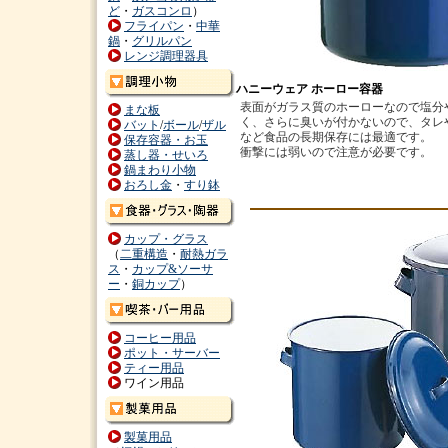
ど
・
ガスコンロ
）
フライパン
・
中華
鍋
・
グリルパン
レンジ調理器具
ハニーウェア ホーロー容器
表面がガラス質のホーローなので塩分
まな板
く、さらに臭いが付かないので、タレ
バット
/
ボール
/
ザル
など食品の長期保存には最適です。
保存容器・お玉
衝撃には弱いので注意が必要です。
蒸し器・せいろ
鍋まわり小物
おろし金
・
すり鉢
カップ・グラス
（
二重構造
・
耐熱ガラ
ス
・
カップ&ソーサ
ー
・
銅カップ
）
コーヒー用品
ポット・サーバー
ティー用品
ワイン用品
製菓用品