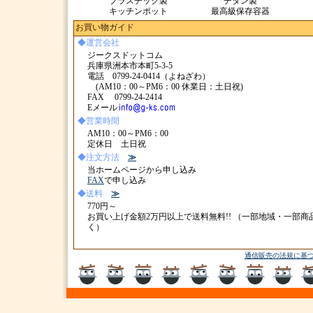
プラスチック製
チタン製
キッチンポット
最高級保存容器
お買い物ガイド
◆運営会社
ジークスドットコム
兵庫県洲本市本町5-3-5
電話 0799-24-0414（よねざわ）
(AM10：00～PM6：00 休業日：土日祝)
FAX 0799-24-2414
Eメール
◆営業時間
AM10：00～PM6：00
定休日 土日祝
◆注文方法
≫
当ホームページから申し込み
FAX
で申し込み
◆送料
≫
770円～
お買い上げ金額2万円以上で送料無料!! （一部地域・一部商
く）
通信販売の法規に基