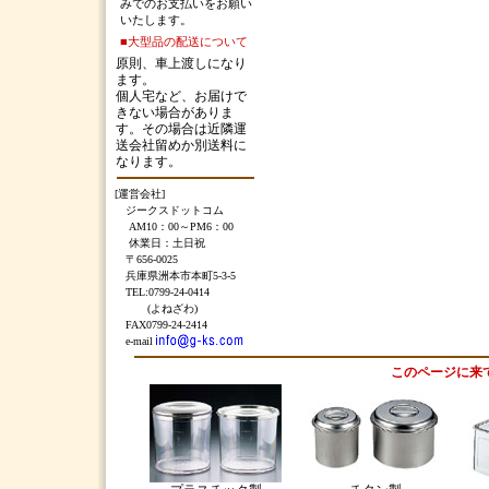
みでのお支払いをお願い
いたします。
■大型品の配送について
原則、車上渡しになり
ます。
個人宅など、お届けで
きない場合がありま
す。その場合は近隣運
送会社留めか別送料に
なります。
[運営会社]
ジークスドットコム
AM10：00～PM6：00
休業日：土日祝
〒656-0025
兵庫県洲本市本町5-3-5
TEL:0799-24-0414
(よねざわ)
FAX0799-24-2414
e-mail
このページに来