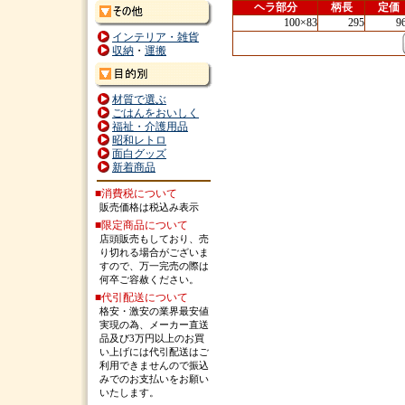
ヘラ部分
柄長
定価
100×83
295
9
インテリア・雑貨
収納
・
運搬
材質で選ぶ
ごはんをおいしく
福祉・介護用品
昭和レトロ
面白グッズ
新着商品
■消費税について
販売価格は税込み表示
■限定商品について
店頭販売もしており、売
り切れる場合がございま
すので、万一完売の際は
何卒ご容赦ください。
■代引配送について
格安・激安の業界最安値
実現の為、メーカー直送
品及び3万円以上のお買
い上げには代引配送はご
利用できませんので振込
みでのお支払いをお願い
いたします。