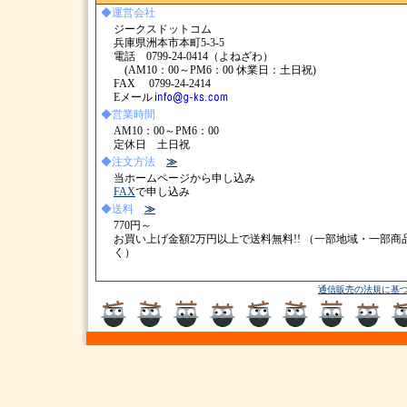
◆運営会社
ジークスドットコム
兵庫県洲本市本町5-3-5
電話 0799-24-0414（よねざわ）
(AM10：00～PM6：00 休業日：土日祝)
FAX 0799-24-2414
Eメール
◆営業時間
AM10：00～PM6：00
定休日 土日祝
◆注文方法
≫
当ホームページから申し込み
FAX
で申し込み
◆送料
≫
770円～
お買い上げ金額2万円以上で送料無料!! （一部地域・一部商
く）
通信販売の法規に基