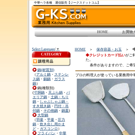
中華ヘラ各種 通信販売【ジークスドットコム】
HOME
お買物
Select Language
▼
HOME
＞
保存容器・お玉
＞
CATEGORY
◆クレジットカード払い
がご
た。
条件がありますので、ご希
鍋(材質別)
（
アルミ鍋
・
ステンレ
プロの料理人が使っている業務用中
ス鍋
・
銅鍋
・
ガラス
鍋
）
鍋(種類別)
(
寸胴鍋
・
天ぷら鍋
・
パ
エリア鍋
・
土鍋・ちり
鍋
・
しゃぶしゃぶ鍋・
すき焼き鍋
・
円付・吊
付鍋
・
その他鍋
・
鍋蓋
)
大型鍋
（
羽釜
・
平釜
・
圧力
鍋
・
炊き出し用かま
ど
・
ガスコンロ
）
フライパン
・
中華