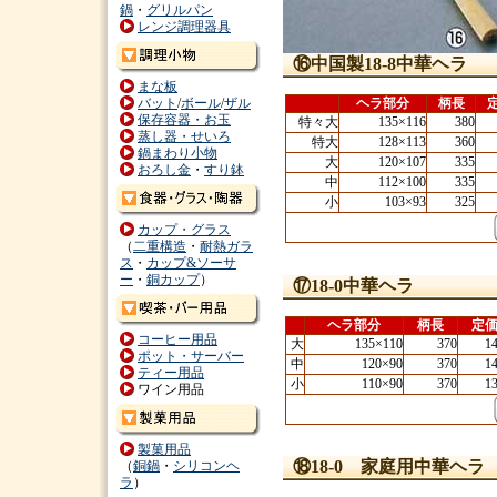
鍋
・
グリルパン
レンジ調理器具
⑯中国製18-8中華ヘラ
まな板
バット
/
ボール
/
ザル
ヘラ部分
柄長
保存容器・お玉
特々大
135×116
380
蒸し器・せいろ
特大
128×113
360
鍋まわり小物
大
120×107
335
おろし金
・
すり鉢
中
112×100
335
小
103×93
325
カップ・グラス
（
二重構造
・
耐熱ガラ
ス
・
カップ&ソーサ
ー
・
銅カップ
）
⑰18-0中華ヘラ
ヘラ部分
柄長
定
コーヒー用品
大
135×110
370
1
ポット・サーバー
中
120×90
370
1
ティー用品
小
110×90
370
1
ワイン用品
製菓用品
⑱18-0 家庭用中華ヘラ
（
銅鍋
・
シリコンヘ
ラ
）