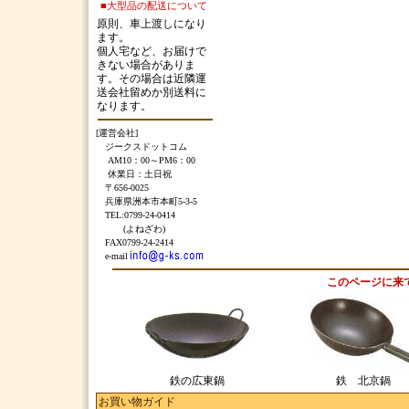
■大型品の配送について
原則、車上渡しになり
ます。
個人宅など、お届けで
きない場合がありま
す。その場合は近隣運
送会社留めか別送料に
なります。
[運営会社]
ジークスドットコム
AM10：00～PM6：00
休業日：土日祝
〒656-0025
兵庫県洲本市本町5-3-5
TEL:0799-24-0414
(よねざわ)
FAX0799-24-2414
e-mail
このページに来
鉄の広東鍋
鉄 北京鍋
お買い物ガイド