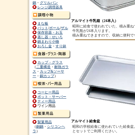
鍋
・
グリルパン
レンジ調理器具
アルマイト牛乳箱（24本入）
まな板
昭和に給食で使われていた、積み重ね
バット
/
ボール
/
ザル
牛乳瓶が24本入ります。
保存容器・お玉
積み重ねできますので、収納に便利で
蒸し器・せいろ
鍋まわり小物
おろし金
・
すり鉢
カップ・グラス
（
二重構造
・
耐熱ガラ
ス
・
カップ&ソーサ
ー
・
銅カップ
）
コーヒー用品
ポット・サーバー
ティー用品
ワイン用品
アルマイト給食盆
製菓用品
（
銅鍋
・
シリコンヘ
昭和の学校給食に使われていた給食盆
ラ
）
とセットでご利用ください。