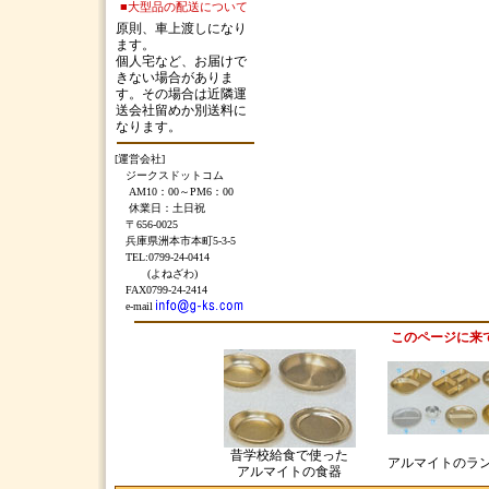
■大型品の配送について
原則、車上渡しになり
ます。
個人宅など、お届けで
きない場合がありま
す。その場合は近隣運
送会社留めか別送料に
なります。
[運営会社]
ジークスドットコム
AM10：00～PM6：00
休業日：土日祝
〒656-0025
兵庫県洲本市本町5-3-5
TEL:0799-24-0414
(よねざわ)
FAX0799-24-2414
e-mail
このページに来
昔学校給食で使った
アルマイトのラ
アルマイトの食器