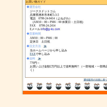
お買い物ガイド
◆運営会社
ジークスドットコム
兵庫県洲本市本町5-3-5
電話 0799-24-0414（よねざわ）
(AM10：00～PM6：00 休業日：土日祝)
FAX 0799-24-2414
Eメール
◆営業時間
AM10：00～PM6：00
定休日 土日祝
◆注文方法
≫
当ホームページから申し込み
FAX
で申し込み
◆送料
≫
770円～
お買い上げ金額2万円以上で送料無料!! （一部地域・一部商
く）
通信販売の法規に基