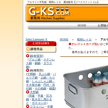
アルマイト牛乳箱 昭和レトロ 通信販売【ジークスドットコム】
HOME
お買物
Select Language
▼
HOME
＞
昭和レトロ
＞
アル
CATEGORY
◆クレジットカード払い
がご
た。
条件がありますので、ご希
鍋(材質別)
（
アルミ鍋
・
ステンレ
ス鍋
・
銅鍋
・
ガラス
鍋
）
鍋(種類別)
(
寸胴鍋
・
天ぷら鍋
・
パ
エリア鍋
・
土鍋・ちり
鍋
・
しゃぶしゃぶ鍋・
すき焼き鍋
・
円付・吊
付鍋
・
その他鍋
・
鍋蓋
)
大型鍋
（
羽釜
・
平釜
・
圧力
鍋
・
炊き出し用かま
ど
・
ガスコンロ
）
フライパン
・
中華