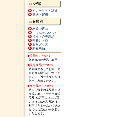
インテリア・雑貨
収納
・
運搬
材質で選ぶ
ごはんをおいしく
福祉・介護用品
昭和レトロ
面白グッズ
新着商品
■消費税について
販売価格は税込み表示
■限定商品について
店頭販売もしており、売
り切れる場合がございま
すので、万一完売の際は
何卒ご容赦ください。
■代引配送について
格安・激安の業界最安値
実現の為、メーカー直送
品及び3万円以上のお買
い上げには代引配送はご
利用できませんので振込
みでのお支払いをお願い
いたします。